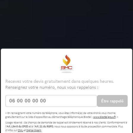
Recevez votre devis gratuitement dans quelques heures.
Renseignez votre numéro, nous vous rappelons :
Être rappelé
« En renseignant votre numéro de téléphone, vous êtes informé(e) de votre droit à vous inscrire
gratuitement sur la liste d'opposition au démarchage téléphonique Bloctel :
www.bloctel.gouv.fr
. »
Usage réservé : Ce champs de demande de rappel est strictement réservé à nos clients. Conformément à
l'
Art. L34-5 du CPCE
et à l'
Art. 21 du RGPD
, nous nous opposons à toute prospection commerciale. Plus
d'infos sur
CNIL
et
Signal-Spam
.