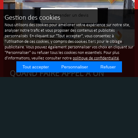
Demander un devis
Gestion des cookies
Nous utilisons des cookies pour améliorer votre expérience sur notre site,
analyser notre trafic et vous proposer des contenus et publicités
personnalisés. En cliquant sur "Tout accepter", vous consentez à
l'utilisation de ces cookies, y compris des cookies tiers pour le ciblage
publicitaire. Vous pouvez également personnaliser vos choix en cliquant sur
"Personnaliser" ou refuser tous les cookies non essentiels. Pour plus
d'informations, veuillez consulter notre
politique de confidentialité
.
Tout accepter
Personnaliser
Refuser
QUAND FAIRE APPEL À UN
SERVICE DE MAINTENANCE
CHAUFFAGE À MONTCHANIN ?
COMPARATIF DES SOLUTIONS
Dans la région de Montchanin, Le Creusot et Montceau-
les-Mines, le climat peut être rigoureux, rendant essentiel
un système de chauffage performant et bien entretenu.
SMC Service Maintenance Chauffage, une entreprise de