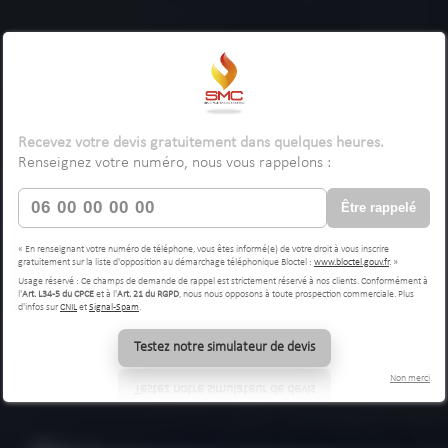
Recevez votre devis gratuitement dans quelques heures.
Renseignez votre numéro, nous vous rappelons :
Être rappelé
« En renseignant votre numéro de téléphone, vous êtes informé(e) de votre droit à vous inscrire
gratuitement sur la liste d'opposition au démarchage téléphonique Bloctel :
www.bloctel.gouv.fr
. »
Usage réservé : Ce champs de demande de rappel est strictement réservé à nos clients. Conformément à
l'
Art. L34-5 du CPCE
et à l'
Art. 21 du RGPD
, nous nous opposons à toute prospection commerciale. Plus
d'infos sur
CNIL
et
Signal-Spam
.
Testez notre simulateur de devis
Non merci