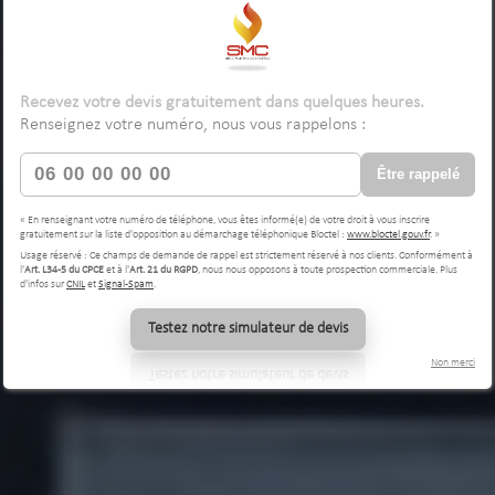
Recevez votre devis gratuitement dans quelques heures.
Renseignez votre numéro, nous vous rappelons :
Être rappelé
« En renseignant votre numéro de téléphone, vous êtes informé(e) de votre droit à vous inscrire
gratuitement sur la liste d'opposition au démarchage téléphonique Bloctel :
www.bloctel.gouv.fr
. »
Usage réservé : Ce champs de demande de rappel est strictement réservé à nos clients. Conformément à
l'
Art. L34-5 du CPCE
et à l'
Art. 21 du RGPD
, nous nous opposons à toute prospection commerciale. Plus
d'infos sur
CNIL
et
Signal-Spam
.
Testez notre simulateur de devis
Non merci