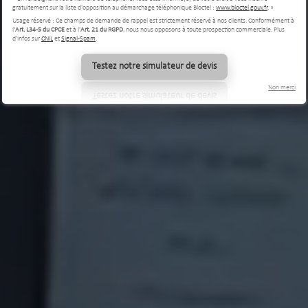
gratuitement sur la liste d'opposition au démarchage téléphonique Bloctel :
www.bloctel.gouv.fr
. »
Usage réservé : Ce champs de demande de rappel est strictement réservé à nos clients. Conformément à
l'
Art. L34-5 du CPCE
et à l'
Art. 21 du RGPD
, nous nous opposons à toute prospection commerciale. Plus
d'infos sur
CNIL
et
Signal-Spam
.
Testez notre simulateur de devis
Non merci